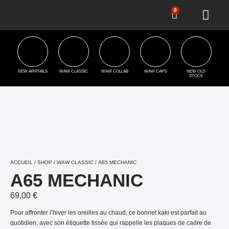
0
NEW ARRIVALS
WAW CLASSIC
WAW COLLAB
WAW CAPS
NEW OLD
STOCK
ACCUEIL
/
SHOP
/
WAW CLASSIC
/ A65 MECHANIC
A65 MECHANIC
69,00
€
Pour affronter l’hiver les oreilles au chaud, ce bonnet kaki est parfait au
quotidien, avec son étiquette tissée qui rappelle les plaques de cadre de