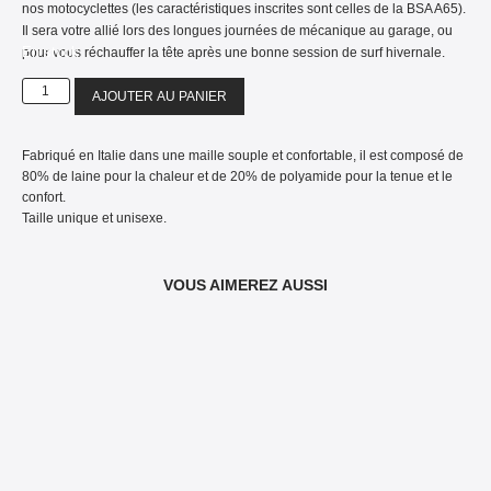
nos motocyclettes (les caractéristiques inscrites sont celles de la BSA A65).
Il sera votre allié lors des longues journées de mécanique au garage, ou
En stock
pour vous réchauffer la tête après une bonne session de surf hivernale.
AJOUTER AU PANIER
Fabriqué en Italie dans une maille souple et confortable, il est composé de
80% de laine pour la chaleur et de 20% de polyamide pour la tenue et le
confort.
Taille unique et unisexe.
VOUS AIMEREZ AUSSI