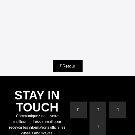
CAP TIMBER BLACK
Retour
STAY IN
TOUCH
Communiquez-nous votre
meilleure adresse email pour
recevoir les informations officielles
Wheels and Waves.