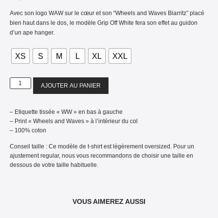
Avec son logo WAW sur le cœur et son “Wheels and Waves Biarritz” placé
bien haut dans le dos, le modèle Grip Off White fera son effet au guidon
d’un ape hanger.
XS
S
M
L
XL
XXL
AJOUTER AU PANIER
– Etiquette tissée « WW » en bas à gauche
– Print « Wheels and Waves » à l’intérieur du col
– 100% coton
Conseil taille : Ce modèle de t-shirt est légèrement oversized. Pour un
ajustement regular, nous vous recommandons de choisir une taille en
dessous de votre taille habituelle.
VOUS AIMEREZ AUSSI