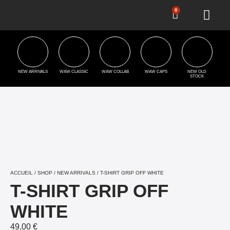
0
NEW ARRIVALS
WAW CLASSIC
WAW COLLAB
WAW CAPS
NEW OLD
STOCK
ACCUEIL
/
SHOP
/
NEW ARRIVALS
/ T-SHIRT GRIP OFF WHITE
T-SHIRT GRIP OFF
WHITE
49,00
€