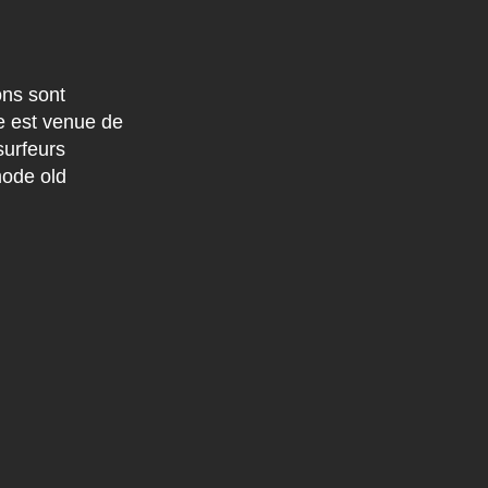
ons sont
re est venue de
surfeurs
mode old