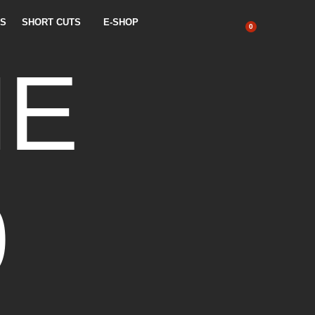
ES
SHORT CUTS
E-SHOP
0
HE
0