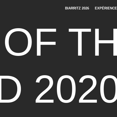
BIARRITZ 2026
EXPÉRIENC
 OF T
D 202