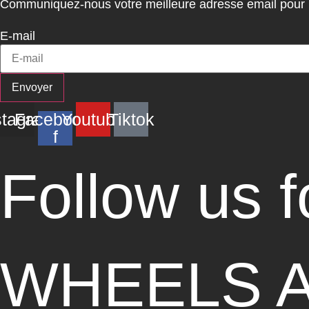
Communiquez-nous votre meilleure adresse email pour re
E-mail
Envoyer
stagram
Facebook-
Youtube
Tiktok
f
Follow us 
WHEELS 