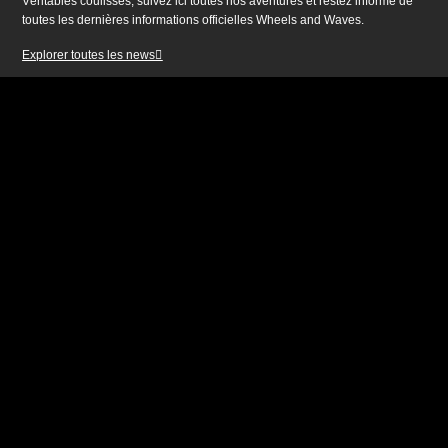
Véritables coulisses, suivez ici toutes nos aventures et restez informé de
toutes les dernières informations officielles Wheels and Waves.
Explorer toutes les news