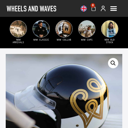
0
NEW
WAW CLASSIC
WAW COLLAB
WAW CAPS
NEW OLD
ARRIVALS
STOCK