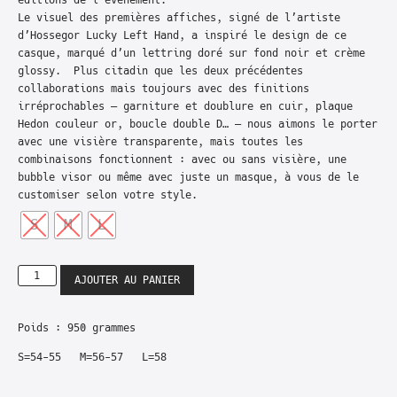
éditions de l’événement.
Le visuel des premières affiches, signé de l’artiste
d’Hossegor Lucky Left Hand, a inspiré le design de ce
casque, marqué d’un lettring doré sur fond noir et crème
glossy. Plus citadin que les deux précédentes
collaborations mais toujours avec des finitions
irréprochables – garniture et doublure en cuir, plaque
Hedon couleur or, boucle double D… – nous aimons le porter
avec une visière transparente, mais toutes les
combinaisons fonctionnent : avec ou sans visière, une
bubble visor ou même avec juste un masque, à vous de le
customiser selon votre style.
S
M
L
AJOUTER AU PANIER
Poids : 950 grammes
S=54-55 M=56-57 L=58