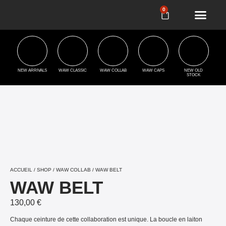
0
NEW ARRIVALS
WAW CLASSIC
WAW COLLAB
WAW CAPS
NEW OLD
STOCK
ACCUEIL
/
SHOP
/
WAW COLLAB
/ WAW BELT
WAW BELT
130,00
€
Chaque ceinture de cette collaboration est unique. La boucle en laiton